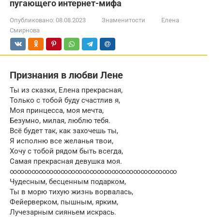
пугающего интернет-мифа
Опубликовано:
08.08.2023
Знаменитости
Елена
Смирнова
Признания в любви Лене
Ты из сказки, Елена прекрасная,
Только с тобой буду счастлив я,
Моя принцесса, моя мечта,
Безумно, милая, люблю тебя.
Всё будет так, как захочешь ты,
Я исполню все желанья твои,
Хочу с тобой рядом быть всегда,
Самая прекрасная девушка моя.
∞∞∞∞∞∞∞∞∞∞∞∞∞∞∞∞∞∞∞∞∞∞∞
Чудесным, бесценным подарком,
Ты в морю тихую жизнь ворвалась,
Фейерверком, пышным, ярким,
Лучезарным сияньем искрась.