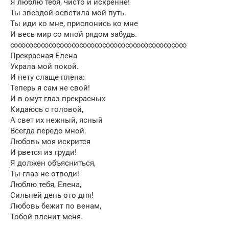
Я люблю тебя, чисто и искренне!
Ты звездой осветила мой путь.
Ты иди ко мне, прислонись ко мне
И весь мир со мной рядом забудь.
∞∞∞∞∞∞∞∞∞∞∞∞∞∞∞∞∞∞∞∞∞∞∞
Прекрасная Елена
Украла мой покой.
И нету слаще плена:
Теперь я сам не свой!
И в омут глаз прекрасных
Кидаюсь с головой,
А свет их нежный, ясный
Всегда передо мной.
Любовь моя искрится
И рвется из груди!
Я должен объясниться,
Ты глаз не отводи!
Люблю тебя, Елена,
Сильней день ото дня!
Любовь бежит по венам,
Тобой пленит меня.