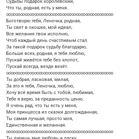
Судьбы подарок королевский,
Что ты, родная, есть у меня.
∞∞∞∞∞∞∞∞∞∞∞∞∞∞∞∞∞∞∞∞∞∞∞
Боготворю тебя, Леночка, родная,
Ты свет в окошке, мой идеал,
Все желания твои исполню,
Чтоб каждый день счастливым стал.
За такой подарок судьбу благодарю,
Больше всех, родная, я тебя люблю,
Пускай живётся тебе без хлопот,
Пускай всегда, везде везёт.
∞∞∞∞∞∞∞∞∞∞∞∞∞∞∞∞∞∞∞∞∞∞∞
Ты добрая, ласковая, милая,
За это я тебя, Леночка, люблю,
Хочу всё время быть с тобой, любимая,
Тебе я верю, за преданность ценю.
Я очень рад, что ты есть у меня,
Моя принцесса из сказки долгожданная,
Ты самая лучшая, просто моя,
Единственная и желанная.
∞∞∞∞∞∞∞∞∞∞∞∞∞∞∞∞∞∞∞∞∞∞∞
Ты даришь мне любовь и ласку,