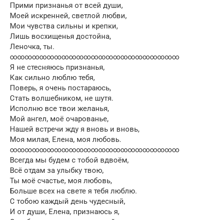
Прими признанья от всей души,
Моей искренней, светлой любви,
Мои чувства сильны и крепки,
Лишь восхищенья достойна,
Леночка, ты.
∞∞∞∞∞∞∞∞∞∞∞∞∞∞∞∞∞∞∞∞∞∞∞
Я не стесняюсь признанья,
Как сильно люблю тебя,
Поверь, я очень постараюсь,
Стать волшебником, не шутя.
Исполню все твои желанья,
Мой ангел, моё очарованье,
Нашей встречи жду я вновь и вновь,
Моя милая, Елена, моя любовь.
∞∞∞∞∞∞∞∞∞∞∞∞∞∞∞∞∞∞∞∞∞∞∞
Всегда мы будем с тобой вдвоём,
Всё отдам за улыбку твою,
Ты моё счастье, моя любовь,
Больше всех на свете я тебя люблю.
С тобою каждый день чудесный,
И от души, Елена, признаюсь я,