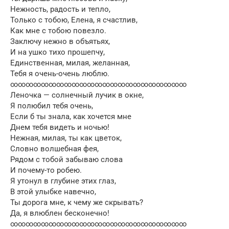
Нежность, радость и тепло,
Только с тобою, Елена, я счастлив,
Как мне с тобою повезло.
Заключу нежно в объятьях,
И на ушко тихо прошепчу,
Единственная, милая, желанная,
Тебя я очень-очень люблю.
∞∞∞∞∞∞∞∞∞∞∞∞∞∞∞∞∞∞∞∞∞∞∞
Леночка — солнечный лучик в окне,
Я полюбил тебя очень,
Если б ты знала, как хочется мне
Днем тебя видеть и ночью!
Нежная, милая, ты как цветок,
Словно волшебная фея,
Рядом с тобой забываю слова
И почему-то робею.
Я утонул в глубине этих глаз,
В этой улыбке навечно,
Ты дорога мне, к чему же скрывать?
Да, я влюблен бесконечно!
∞∞∞∞∞∞∞∞∞∞∞∞∞∞∞∞∞∞∞∞∞∞∞