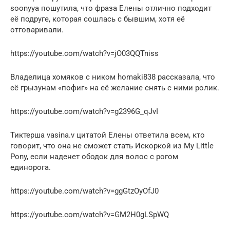
soonyya пошутила, что фраза Елены отлично подходит
её подруге, которая сошлась с бывшим, хотя её
отговаривали.
https://youtube.com/watch?v=jO03QQTniss
Владелица хомяков с ником homaki838 рассказала, что
её грызунам «пофиг» на её желание снять с ними ролик.
https://youtube.com/watch?v=g2396G_qJvI
Тиктерша vasina.v цитатой Елены ответила всем, кто
говорит, что она не сможет стать Искоркой из My Little
Pony, если наденет ободок для волос с рогом
единорога.
https://youtube.com/watch?v=ggGtzOyOfJ0
https://youtube.com/watch?v=GM2H0gLSpWQ